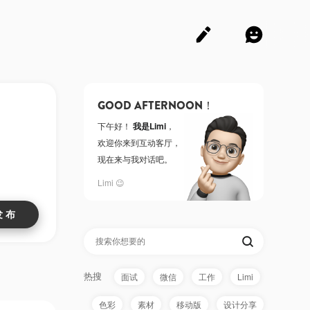
GOOD AFTERNOON！
下午好！
我是Limi
，
欢迎你来到互动客厅，
现在来与我对话吧。
Limi 😉
热搜
面试
微信
工作
Limi
色彩
素材
移动版
设计分享