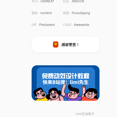
学习 -
UIGREAT
社区 -
AIGCCN
图标 -
iconfont
抠图 -
Fococlipping
GIF -
Preloaders
CSS3 -
Awwwards
感谢赞赏！
Limi互动客厅