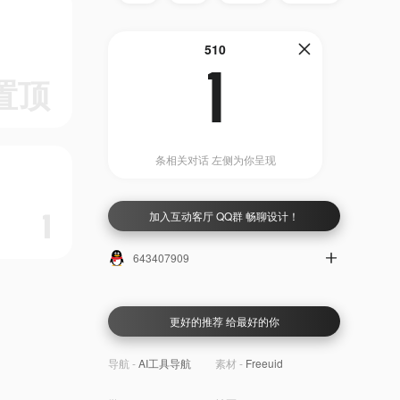
510
1
置顶
条相关对话 左侧为你呈现
加入互动客厅 QQ群 畅聊设计！
1
643407909
更好的推荐 给最好的你
导航 -
AI工具导航
素材 -
Freeuid