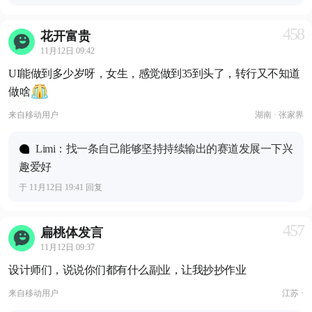
458
花开富贵
11月12日 09:42
UI能做到多少岁呀，女生，感觉做到35到头了，转行又不知道
做啥
来自
移动用户
湖南 · 张家界
Limi：找一条自己能够坚持持续输出的赛道发展一下兴
趣爱好
于 11月12日 19:41 回复
457
扁桃体发言
11月12日 09:37
设计师们，说说你们都有什么副业，让我抄抄作业
来自
移动用户
江苏 ·