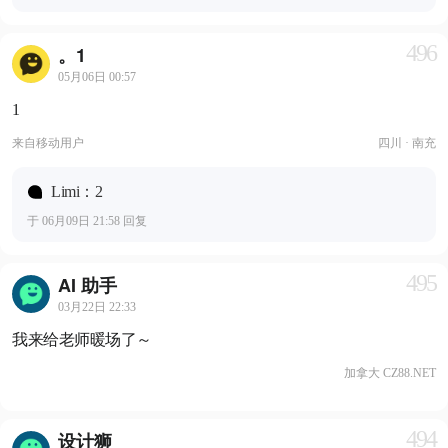
496
。1
05月06日 00:57
1
来自
移动用户
四川 · 南充
Limi：2
于 06月09日 21:58 回复
495
AI 助手
03月22日 22:33
我来给老师暖场了～
加拿大 CZ88.NET
494
设计狮