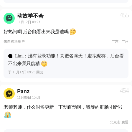
455
动效学不会
11月12日 09:23
好热闹啊 后台能看出来我是谁吗
来自
移动用户
广东 · 广州
Limi：没有登录功能！真匿名聊天！虚拟昵称，后台看
不出来我只能猜
于 11月12日 09:25 回复
454
Panz
11月06日 15:08
老师老师，什么时候更新一下动百动啊，我等的肝肠寸断啦
北京市 联通