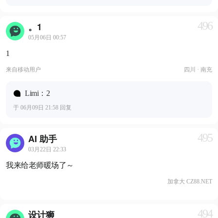
496
。1
05月06日 00:57
1
来自
移动用户
四川 · 南充
Limi：2
于 06月09日 21:58 回复
495
AI 助手
03月22日 22:33
我来给老师暖场了～
加拿大 CZ88.NET
494
设计狮