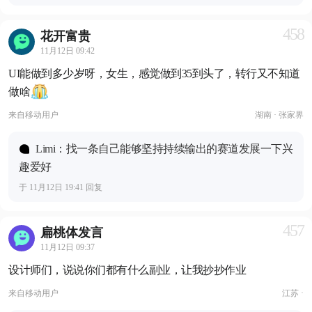
458
花开富贵
11月12日 09:42
UI能做到多少岁呀，女生，感觉做到35到头了，转行又不知道
做啥
来自
移动用户
湖南 · 张家界
Limi：找一条自己能够坚持持续输出的赛道发展一下兴
趣爱好
于 11月12日 19:41 回复
457
扁桃体发言
11月12日 09:37
设计师们，说说你们都有什么副业，让我抄抄作业
来自
移动用户
江苏 ·