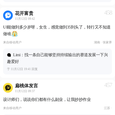
458
花开富贵
11月12日 09:42
UI能做到多少岁呀，女生，感觉做到35到头了，转行又不知道
做啥
来自
移动用户
湖南 · 张家界
Limi：找一条自己能够坚持持续输出的赛道发展一下兴
趣爱好
于 11月12日 19:41 回复
457
扁桃体发言
11月12日 09:37
设计师们，说说你们都有什么副业，让我抄抄作业
来自
移动用户
江苏 ·