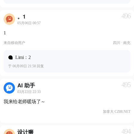
496
。1
05月06日 00:57
1
来自
移动用户
四川 · 南充
Limi：2
于 06月09日 21:58 回复
495
AI 助手
03月22日 22:33
我来给老师暖场了～
加拿大 CZ88.NET
494
设计狮