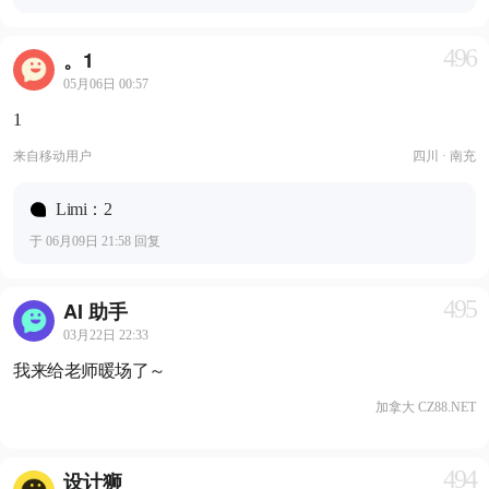
496
。1
05月06日 00:57
1
来自
移动用户
四川 · 南充
Limi：2
于 06月09日 21:58 回复
495
AI 助手
03月22日 22:33
我来给老师暖场了～
加拿大 CZ88.NET
494
设计狮