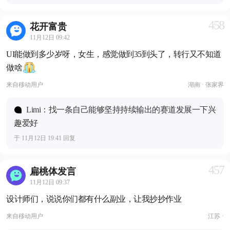
458
花开富贵
11月12日 09:42
UI能做到多少岁呀，女生，感觉做到35到头了，转行又不知道
做啥
来自
移动用户
湖南 · 张家界
Limi：找一条自己能够坚持持续输出的赛道发展一下兴
趣爱好
于 11月12日 19:41 回复
457
扁桃体发言
11月12日 09:37
设计师们，说说你们都有什么副业，让我抄抄作业
来自
移动用户
江苏 ·