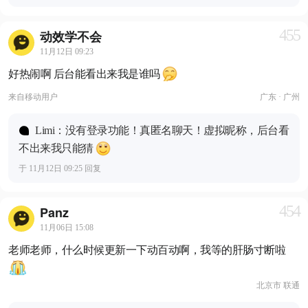
455
动效学不会
11月12日 09:23
好热闹啊 后台能看出来我是谁吗
来自
移动用户
广东 · 广州
Limi：没有登录功能！真匿名聊天！虚拟昵称，后台看
不出来我只能猜
于 11月12日 09:25 回复
454
Panz
11月06日 15:08
老师老师，什么时候更新一下动百动啊，我等的肝肠寸断啦
北京市 联通