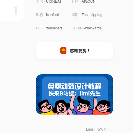
学习 -
UIGREAT
社区 -
AIGCCN
1
图标 -
iconfont
抠图 -
Fococlipping
GIF -
Preloaders
CSS3 -
Awwwards
感谢赞赏！
Limi互动客厅