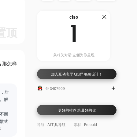
ciso
1
置顶
条相关对话 左侧为你呈现
 那怎样
加入互动客厅 QQ群 畅聊设计！
643407909
感，对
。解
更好的推荐 给最好的你
不断
散式
导航 -
AI工具导航
素材 -
Freeuid
6