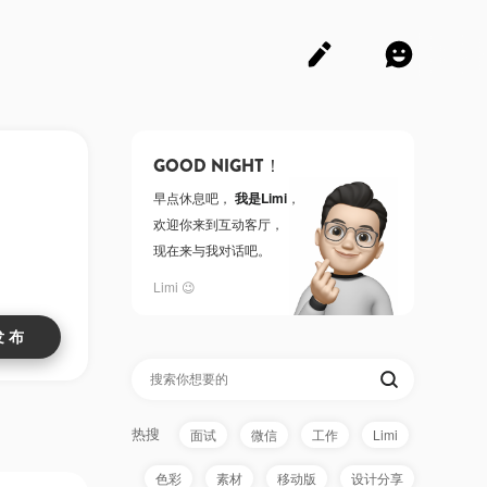
GOOD NIGHT！
早点休息吧，
我是Limi
，
欢迎你来到互动客厅，
现在来与我对话吧。
Limi 😉
热搜
面试
微信
工作
Limi
色彩
素材
移动版
设计分享