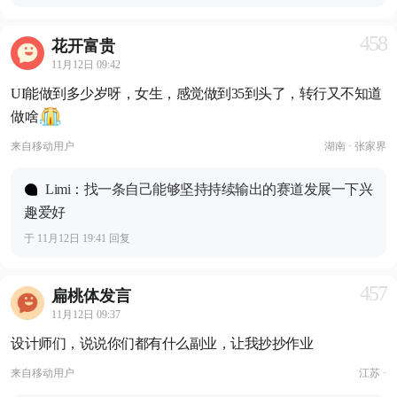
458
花开富贵
11月12日 09:42
UI能做到多少岁呀，女生，感觉做到35到头了，转行又不知道
做啥
来自
移动用户
湖南 · 张家界
Limi：找一条自己能够坚持持续输出的赛道发展一下兴
趣爱好
于 11月12日 19:41 回复
457
扁桃体发言
11月12日 09:37
设计师们，说说你们都有什么副业，让我抄抄作业
来自
移动用户
江苏 ·