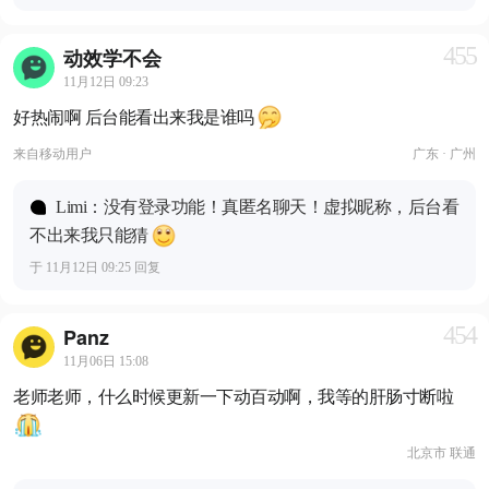
455
动效学不会
11月12日 09:23
好热闹啊 后台能看出来我是谁吗
来自
移动用户
广东 · 广州
Limi：没有登录功能！真匿名聊天！虚拟昵称，后台看
不出来我只能猜
于 11月12日 09:25 回复
454
Panz
11月06日 15:08
老师老师，什么时候更新一下动百动啊，我等的肝肠寸断啦
北京市 联通