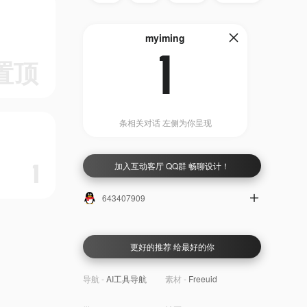
myiming
1
置顶
条相关对话 左侧为你呈现
加入互动客厅 QQ群 畅聊设计！
1
643407909
更好的推荐 给最好的你
导航 -
AI工具导航
素材 -
Freeuid