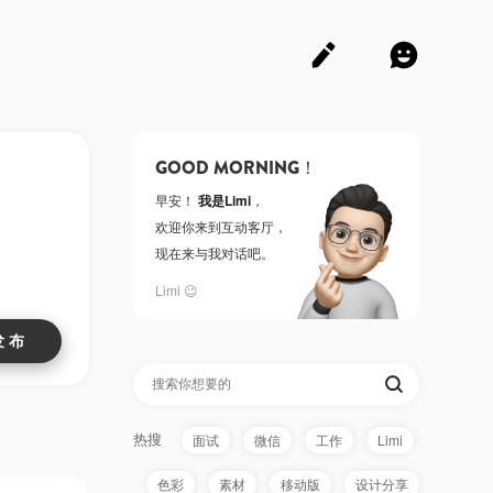
GOOD MORNING！
早安！
我是Limi
，
欢迎你来到互动客厅，
现在来与我对话吧。
Limi 😉
热搜
面试
微信
工作
Limi
色彩
素材
移动版
设计分享