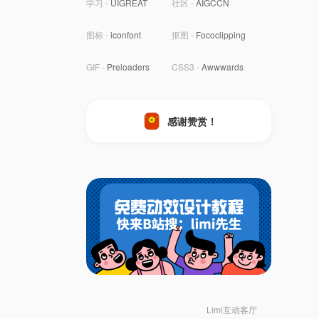
学习 -
UIGREAT
社区 -
AIGCCN
图标 -
iconfont
抠图 -
Fococlipping
GIF -
Preloaders
CSS3 -
Awwwards
感谢赞赏！
Limi互动客厅