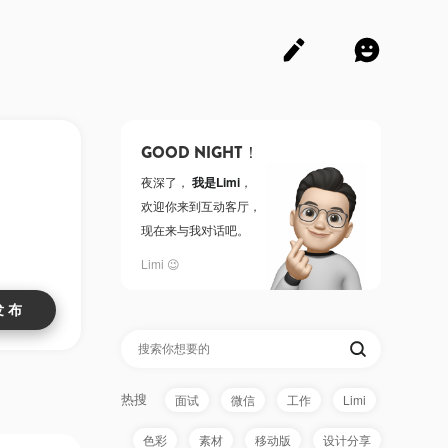
GOOD NIGHT！
夜深了，
我是Limi
，
欢迎你来到互动客厅，
现在来与我对话吧。
Limi 😉
热搜
面试
微信
工作
Limi
色彩
素材
移动版
设计分享