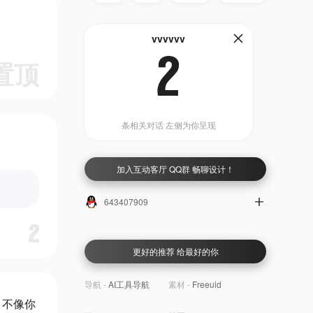
vvvvvv
2
置顶
条相关对话 左侧为你呈现
加入互动客厅 QQ群 畅聊设计！
643407909
2
更好的推荐 给最好的你
导航 -
AI工具导航
素材 -
Freeuid
 不像你