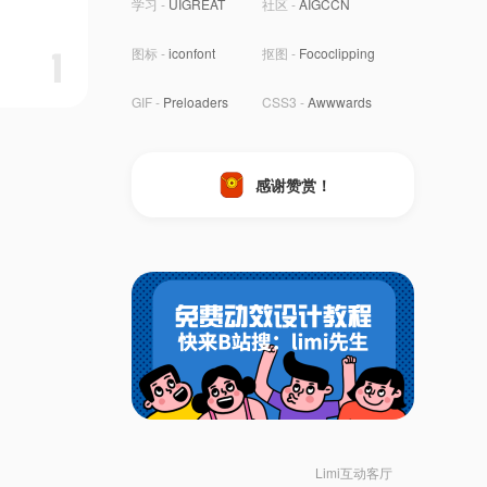
学习 -
UIGREAT
社区 -
AIGCCN
图标 -
iconfont
抠图 -
Fococlipping
1
GIF -
Preloaders
CSS3 -
Awwwards
感谢赞赏！
Limi互动客厅