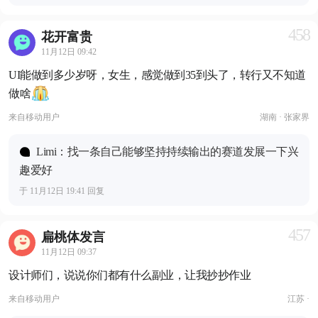
458
花开富贵
11月12日 09:42
UI能做到多少岁呀，女生，感觉做到35到头了，转行又不知道
做啥
来自
移动用户
湖南 · 张家界
Limi：找一条自己能够坚持持续输出的赛道发展一下兴
趣爱好
于 11月12日 19:41 回复
457
扁桃体发言
11月12日 09:37
设计师们，说说你们都有什么副业，让我抄抄作业
来自
移动用户
江苏 ·