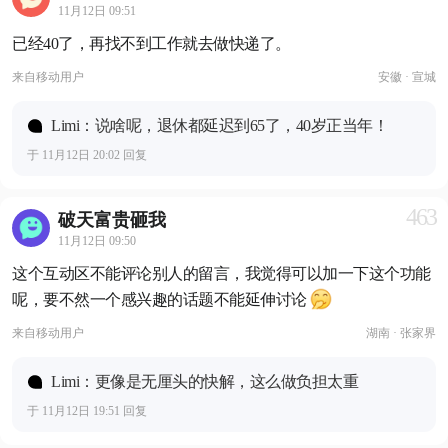
11月12日 09:51
已经40了，再找不到工作就去做快递了。
来自
移动用户
安徽 · 宣城
Limi：说啥呢，退休都延迟到65了，40岁正当年！
于 11月12日 20:02 回复
463
破天富贵砸我
11月12日 09:50
这个互动区不能评论别人的留言，我觉得可以加一下这个功能
呢，要不然一个感兴趣的话题不能延伸讨论
来自
移动用户
湖南 · 张家界
Limi：更像是无厘头的快解，这么做负担太重
于 11月12日 19:51 回复