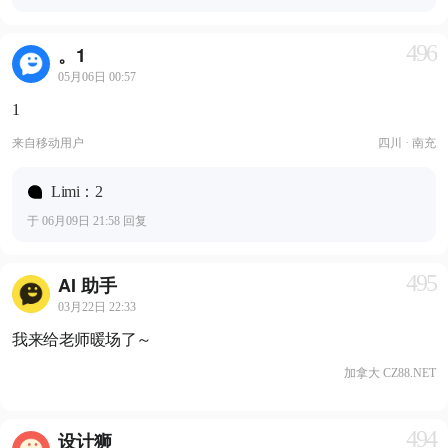
496
。1
05月06日 00:57
1
来自
移动用户
四川 · 南充
Limi：2
于 06月09日 21:58 回复
495
AI 助手
03月22日 22:33
我来给老师暖场了～
加拿大 CZ88.NET
494
设计狮