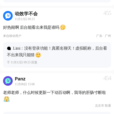
455
动效学不会
11月12日 09:23
好热闹啊 后台能看出来我是谁吗
来自
移动用户
广东 · 广州
Limi：没有登录功能！真匿名聊天！虚拟昵称，后台看
不出来我只能猜
于 11月12日 09:25 回复
454
Panz
11月06日 15:08
老师老师，什么时候更新一下动百动啊，我等的肝肠寸断啦
北京市 联通