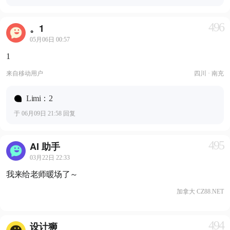
496
。1
05月06日 00:57
1
来自
移动用户
四川 · 南充
Limi：2
于 06月09日 21:58 回复
495
AI 助手
03月22日 22:33
我来给老师暖场了～
加拿大 CZ88.NET
494
设计狮