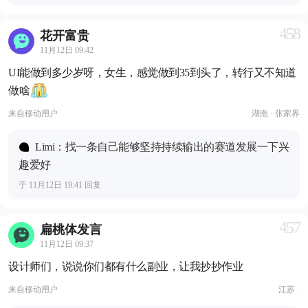
458
花开富贵
11月12日 09:42
UI能做到多少岁呀，女生，感觉做到35到头了，转行又不知道
做啥
来自
移动用户
湖南 · 张家界
Limi：找一条自己能够坚持持续输出的赛道发展一下兴
趣爱好
于 11月12日 19:41 回复
457
扁桃体发言
11月12日 09:37
设计师们，说说你们都有什么副业，让我抄抄作业
来自
移动用户
江苏 ·