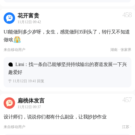
458
花开富贵
11月12日 09:42
UI能做到多少岁呀，女生，感觉做到35到头了，转行又不知道
做啥
来自
移动用户
湖南 · 张家界
Limi：找一条自己能够坚持持续输出的赛道发展一下兴
趣爱好
于 11月12日 19:41 回复
457
扁桃体发言
11月12日 09:37
设计师们，说说你们都有什么副业，让我抄抄作业
来自
移动用户
江苏 ·