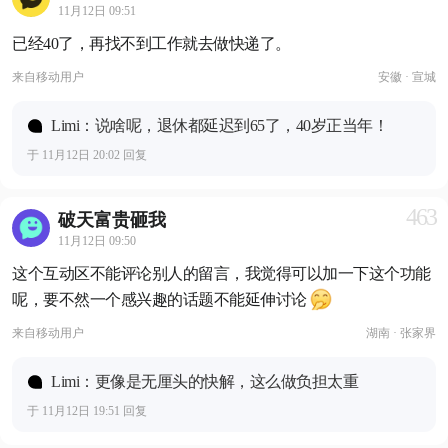
11月12日 09:51
已经40了，再找不到工作就去做快递了。
来自
移动用户
安徽 · 宣城
Limi：说啥呢，退休都延迟到65了，40岁正当年！
于 11月12日 20:02 回复
463
破天富贵砸我
11月12日 09:50
这个互动区不能评论别人的留言，我觉得可以加一下这个功能
呢，要不然一个感兴趣的话题不能延伸讨论
来自
移动用户
湖南 · 张家界
Limi：更像是无厘头的快解，这么做负担太重
于 11月12日 19:51 回复