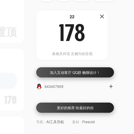
22
178
置顶
条相关对话 左侧为你呈现
加入互动客厅 QQ群 畅聊设计！
643407909
178
更好的推荐 给最好的你
导航 -
AI工具导航
素材 -
Freeuid