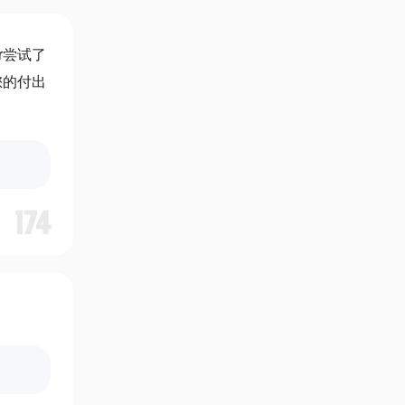
or尝试了
您的付出
174