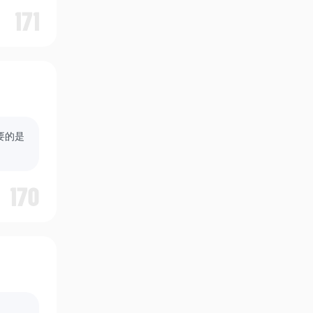
171
要的是
170