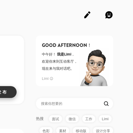
GOOD AFTERNOON！
中午好！
我是Limi
，
欢迎你来到互动客厅，
现在来与我对话吧。
Limi 😉
热搜
面试
微信
工作
Limi
色彩
素材
移动版
设计分享