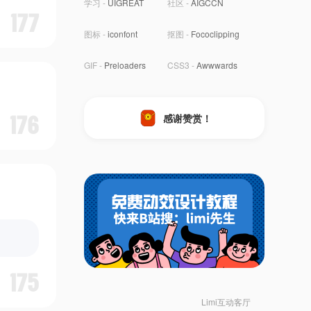
学习 -
UIGREAT
社区 -
AIGCCN
177
图标 -
iconfont
抠图 -
Fococlipping
GIF -
Preloaders
CSS3 -
Awwwards
感谢赞赏！
176
175
Limi互动客厅